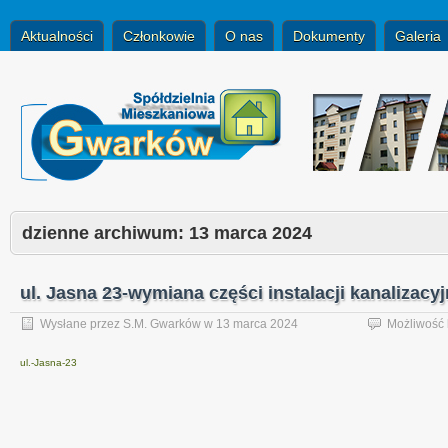
Aktualności
Członkowie
O nas
Dokumenty
Galeria
dzienne archiwum:
13 marca 2024
ul. Jasna 23-wymiana części instalacji kanalizacy
Wysłane przez
S.M. Gwarków
w
13 marca 2024
Możliwość
ul.-Jasna-23