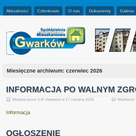
Aktualności
Członkowie
O nas
Dokumenty
Galeria
Miesięczne archiwum:
czerwiec 2026
INFORMACJA PO WALNYM ZG
Wysłane przez
S.M. Gwarków
w
17 czerwca 2026
Możliwość
Informacja
OGŁOSZENIE