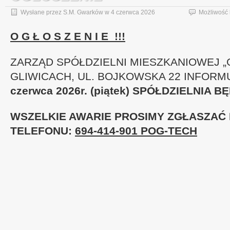
Wysłane przez
S.M. Gwarków
w
4 czerwca 2026
Możliwość
O G Ł O S Z E N I E !!!
ZARZĄD SPÓŁDZIELNI MIESZKANIOWEJ 
GLIWICACH, UL. BOJKOWSKA 22 INFORM
czerwca 2026r. (piątek)
SPÓŁDZIELNIA B
WSZELKIE AWARIE PROSIMY ZGŁASZAĆ
TELEFONU:
694-414-901 POG-TECH