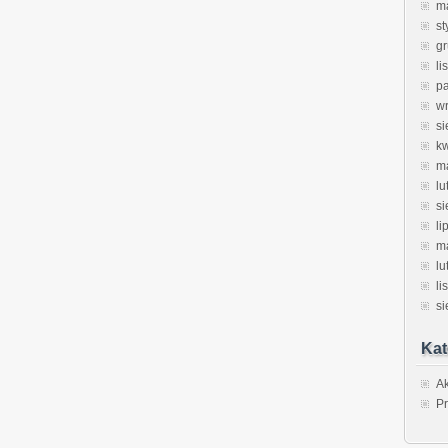
m
st
g
li
pa
w
si
k
m
lu
si
li
m
lu
li
si
Kat
Ak
Pr