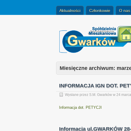
Aktualności
Członkowie
O nas
Miesięczne archiwum:
marze
INFORMACJA IGN DOT. PET
Wysłane przez
S.M. Gwarków
w
24 marc
Informacja dot. PETYCJI
Informacja ul.GWARKÓW 28-