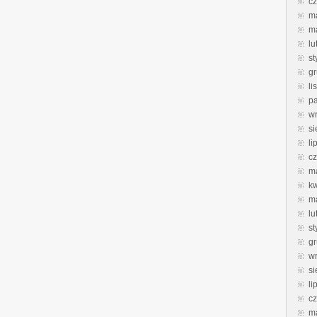
c
m
m
lu
st
g
li
pa
w
si
li
c
m
k
m
lu
st
g
w
si
li
c
m