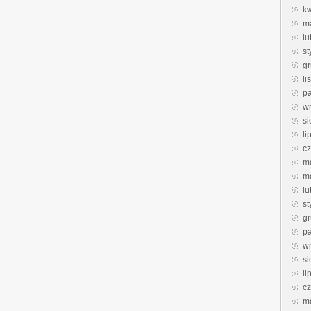
k
m
lu
st
g
li
pa
w
si
li
c
m
m
lu
st
g
pa
w
si
li
c
m