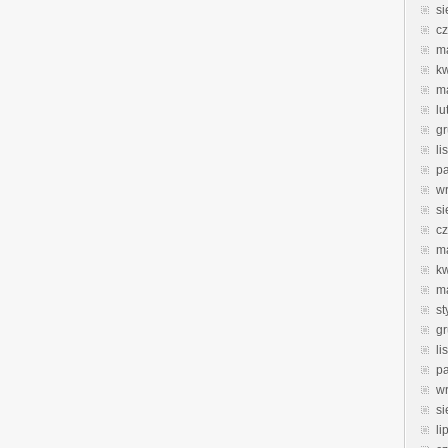
si
c
m
k
m
lu
g
li
pa
w
si
c
m
k
m
st
g
li
pa
w
si
li