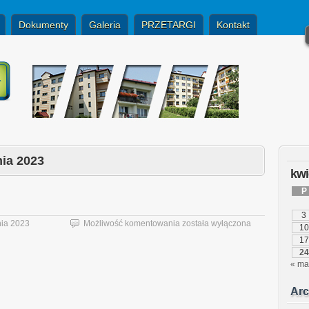
Dokumenty
Galeria
PRZETARGI
Kontakt
nia 2023
kwi
P
3
Informacja
nia 2023
Możliwość komentowania
została wyłączona
10
ul.
17
Gwarków
24
40
« ma
Arc