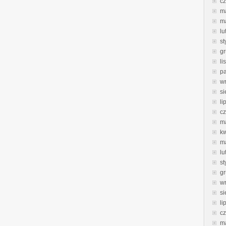
c
m
m
lu
st
g
li
pa
w
si
li
c
m
k
m
lu
st
g
w
si
li
c
m