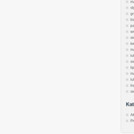
m
st
g
li
pa
w
si
k
m
lu
si
li
m
lu
li
si
Kat
Ak
Pr