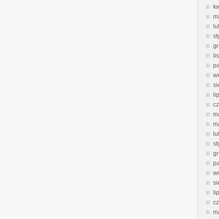
k
m
lu
st
g
li
pa
w
si
li
c
m
m
lu
st
g
pa
w
si
li
c
m