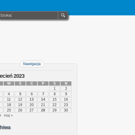
Nawigacja
ecień 2023
W
Ś
C
P
S
N
1
2
4
5
6
7
8
9
11
12
13
14
15
16
18
19
20
21
22
23
25
26
27
28
29
30
r
maj »
hiwa