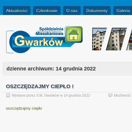
Aktualności
Członkowie
O nas
Dokumenty
Galeria
dzienne archiwum:
14 grudnia 2022
OSZCZĘDZAJMY CIEPŁO !
Wysłane przez
S.M. Gwarków
w
14 grudnia 2022
Możliwość
oszczędzajmy ciepło