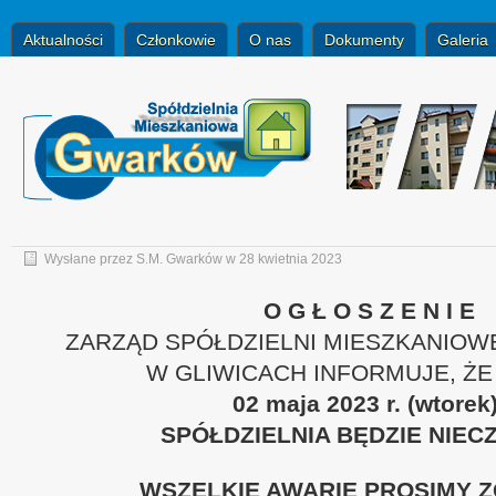
Aktualności
Członkowie
O nas
Dokumenty
Galeria
Wysłane przez
S.M. Gwarków
w 28 kwietnia 2023
O G Ł O S Z E N I E
ZARZĄD SPÓŁDZIELNI MIESZKANIOW
W GLIWICACH INFORMUJE, ŻE
02 maja
2023 r. (wtorek
SPÓŁDZIELNIA BĘDZIE NIEC
WSZELKIE AWARIE PROSIMY 